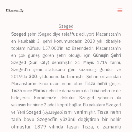
Skip
to
content
Szeged
Szeged
şehri (Seged diye telaffuz ediliyor) Macaristan’ın
en kalabalık 3. şehri konumundadır. 2023 yılı itibariyle
toplam nüfusu 157.000’in az üzerindedir. Macaristan’ın
en çok güneş gören şehri olduğu için
Güneşin Şehri
Szeged (Sun City) denilmiştir. 21 Mayıs 1719 tarihi,
Szeged’in şehir statüsünü geri kazandığı gündür ve
2019’da
300
. yıldönümü kutlanmıştır. Şehrin ortasından
Macaristan’ın ikinci uzun nehri olan
Tisza nehri
geçer.
Tisza
önce
Maros
nehri ile daha sonra da
Tuna
nehri ile de
birleşerek Karadeniz’e dökülür. Szeged şehrinin iki
yakasını bir birine 2 adet köprü bağlar. Bu yakalara Szeged
ismi verilmiştir. Tisza nehri
ve Yeni Szeged (
Újszeged)
tarih boyu Szeged’in yüzünü değiştiren bir nehir
olmuştur. 1879 yılında taşan Tisza, o zamanki