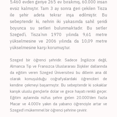
5.460 evden geriye 265 ev bırakmış, 60.000 insan
evsiz kalmıştır. Tam 3 ay sonra geri çekilen Tisza
ile şehir adeta tekrar inşa edilmiştir. Bu
sebeptendir ki, nehrin iki yakasında sahil şeridi
boyunca su setleri bulunmaktadır. Bu setler
Szeged’i, Tisza’nın 1970 yılında 9,61 metre
yükselmesine ve 2006 yılında da 10,09 metre
yükselmesine karşı korumuştur.
Szeged bir öğrenci şehridir. Sadece İngilizce değil,
Almanca Tıp ve Fransızca Uluslararası İlişkiler dallarında
da eğitim veren Szeged Üniversitesi bu dillerin ana dil
olarak konuşulduğu coğrafyalardaki öğrencileri de
kendine çekmeyi başarmıştır. Bu sebeptendir ki sokaklar
karışık uluslu gençlerle dolar ve gece hayatı renkli geçer.
Eğitim aylarında nüfus şehre gelen 20.000’den fazla
Macar ve 4.000’e yakın da yabancı öğrenciyle artar ve
Szeged’i mükemmel bir öğrenci şehrine çevirir.