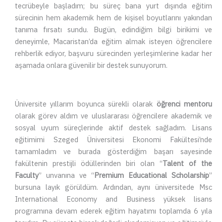
tecrübeyle başladım; bu süreç bana yurt dışında eğitim
sürecinin hem akademik hem de kişisel boyutlarını yakından
tanıma fırsatı sundu. Bugün, edindiğim bilgi birikimi ve
deneyimle, Macaristan’da eğitim almak isteyen öğrencilere
rehberlik ediyor, başvuru sürecinden yerleşimlerine kadar her
aşamada onlara güvenilir bir destek sunuyorum.
Üniversite yıllarım boyunca sürekli olarak
öğrenci mentoru
olarak görev aldım ve uluslararası öğrencilere akademik ve
sosyal uyum süreçlerinde aktif destek sağladım. Lisans
eğitimimi Szeged Üniversitesi Ekonomi Fakültesi’nde
tamamladım ve burada gösterdiğim başarı sayesinde
fakültenin prestijli ödüllerinden biri olan “
Talent of the
Faculty
” unvanına ve “
Premium Educational Scholarship
”
bursuna layık görüldüm. Ardından, aynı üniversitede Msc
International Economy and Business yüksek lisans
programına devam ederek eğitim hayatımı toplamda 6 yıla