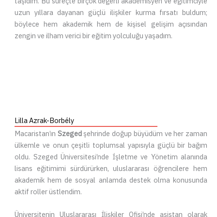
taşıdım. Bu süreçte birçok değerli akademisyen ve eğitimciyle
uzun yıllara dayanan güçlü ilişkiler kurma fırsatı buldum;
böylece hem akademik hem de kişisel gelişim açısından
zengin ve ilham verici bir eğitim yolculuğu yaşadım.
Lilla Azrak-Borbély
Macaristan’ın
Szeged
şehrinde doğup büyüdüm ve her zaman
ülkemle ve onun çeşitli toplumsal yapısıyla güçlü bir bağım
oldu. Szeged Üniversitesi’nde İşletme ve Yönetim alanında
lisans eğitimimi sürdürürken, uluslararası öğrencilere hem
akademik hem de sosyal anlamda destek olma konusunda
aktif roller üstlendim.
Üniversitenin Uluslararası İlişkiler Ofisi’nde asistan olarak